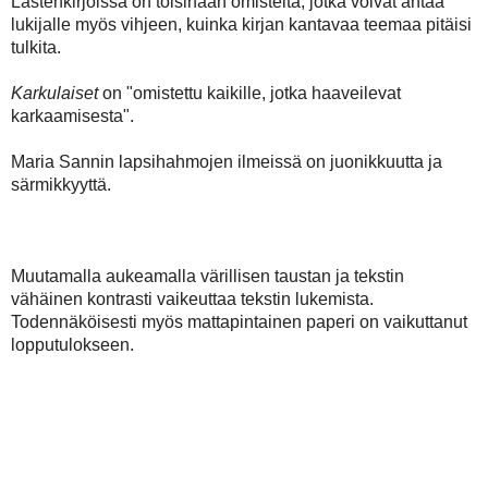
Lastenkirjoissa on toisinaan omisteita, jotka voivat antaa
lukijalle myös vihjeen, kuinka kirjan kantavaa teemaa pitäisi
tulkita.
Karkulaiset
on "omistettu kaikille, jotka haaveilevat
karkaamisesta".
Maria Sannin lapsihahmojen ilmeissä on juonikkuutta ja
särmikkyyttä.
Muutamalla aukeamalla värillisen taustan ja tekstin
vähäinen kontrasti vaikeuttaa tekstin lukemista.
Todennäköisesti myös mattapintainen paperi on vaikuttanut
lopputulokseen.