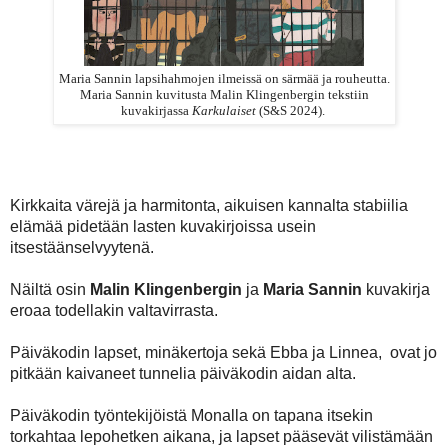
Maria Sannin lapsihahmojen ilmeissä on särmää ja rouheutta.
Maria Sannin kuvitusta Malin Klingenbergin tekstiin
kuvakirjassa
Karkulaiset
(S&S 2024).
Kirkkaita värejä ja harmitonta, aikuisen kannalta stabiilia
elämää pidetään lasten kuvakirjoissa usein
itsestäänselvyytenä.
Näiltä osin
Malin Klingenbergin
ja
Maria Sannin
kuvakirja
eroaa todellakin valtavirrasta.
Päiväkodin lapset, minäkertoja sekä Ebba ja Linnea, ovat jo
pitkään kaivaneet tunnelia päiväkodin aidan alta.
Päiväkodin työntekijöistä Monalla on tapana itsekin
torkahtaa lepohetken aikana, ja lapset pääsevät vilistämään