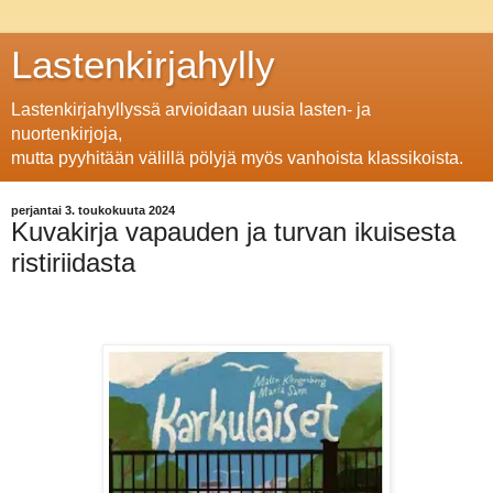
Lastenkirjahylly
Lastenkirjahyllyssä arvioidaan uusia lasten- ja
nuortenkirjoja,
mutta pyyhitään välillä pölyjä myös vanhoista klassikoista.
perjantai 3. toukokuuta 2024
Kuvakirja vapauden ja turvan ikuisesta
ristiriidasta