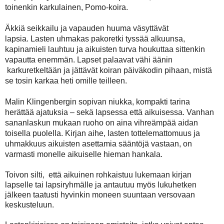
toinenkin karkulainen, Pomo-koira.
Äkkiä seikkailu ja vapauden huuma väsyttävät
lapsia.
Lasten uhmakas pakoretki tyssää alkuunsa,
kapinamieli lauhtuu ja aikuisten turva houkuttaa sittenkin
vapautta enemmän.
Lapset palaavat vähi äänin
karkuretkeltään ja jättävät
koiran päiväkodin pihaan, mistä
se tosin karkaa heti omille teilleen.
Malin Klingenbergin sopivan niukka, kompakti tarina
herättää ajatuksia – sekä lapsessa että aikuisessa. Vanhan
sananlaskun mukaan ruoho on aina vihreämpää aidan
toisella puolella.
Kirjan aihe, lasten tottelemattomuus ja
uhmakkuus aikuisten asettamia sääntöjä vastaan, on
varmasti monelle aikuiselle hieman hankala.
Toivon silti, että aikuinen rohkaistuu lukemaan kirjan
lapselle tai lapsiryhmälle ja antautuu myös lukuhetken
jälkeen taatusti hyvinkin moneen suuntaan versovaan
keskusteluun.